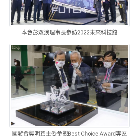
本會彭双浪理事長參訪2022未來科技館
國發會龔明鑫主委參觀Best Choice Award專區