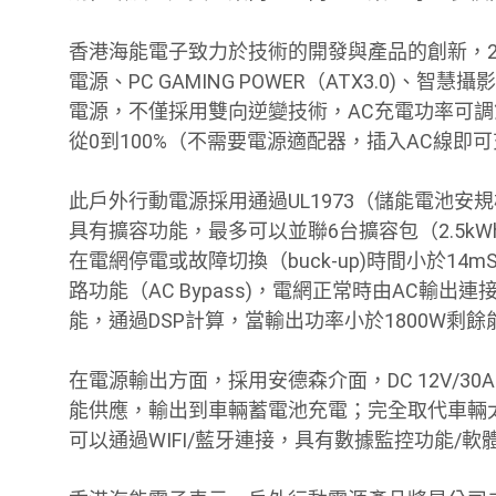
香港海能電子致力於技術的開發與產品的創新，202
電源、PC GAMING POWER（ATX3.0)、
電源，不僅採用雙向逆變技術，AC充電功率可調節範
從0到100%（不需要電源適配器，插入AC線即
此戶外行動電源採用通過UL1973（儲能電池安
具有擴容功能，最多可以並聯6台擴容包（2.5kWh)，
在電網停電或故障切換（buck-up)時間小於1
路功能（AC Bypass)，電網正常時由AC輸
能，通過DSP計算，當輸出功率小於1800W剩
在電源輸出方面，採用安德森介面，DC 12V/3
能供應，輸出到車輛蓄電池充電；完全取代車輛
可以通過WIFI/藍牙連接，具有數據監控功能/