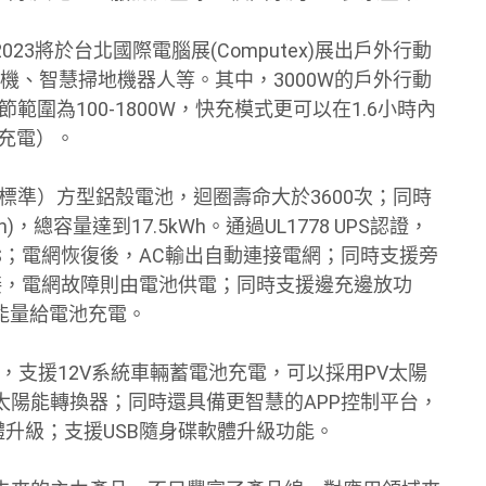
3將於台北國際電腦展(Computex)展出戶外行動
智慧攝影機、智慧掃地機器人等。其中，3000W的戶外行動
圍為100-1800W，快充模式更可以在1.6小時內
可充電）。
規標準）方型鋁殼電池，迴圈壽命大於3600次；同時
總容量達到17.5kWh。通過UL1778 UPS認證，
4mS；電網恢復後，AC輸出自動連接電網；同時支援旁
出連接，電網故障則由電池供電；同時支援邊充邊放功
餘能量給電池充電。
0A，支援12V系統車輛蓄電池充電，可以採用PV太陽
太陽能轉換器；同時還具備更智慧的APP控制平台，
軟體升級；支援USB隨身碟軟體升級功能。