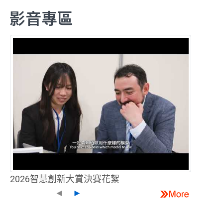
影音專區
2026智慧創新大賞決賽花絮
◄
►