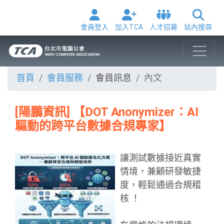
會員登入
加入TCA
人才招募
站內搜尋
首頁
會員服務
會員訊息
內文
[陽鵬資訊] 【DOT Anonymizer：AI
驅動的跨平台數據合規專家】
讓測試數據接近真實
情境，兼顧研發敏捷
度，輕鬆通過合規稽
核 ！