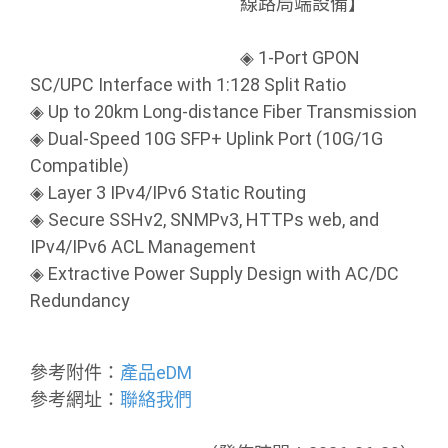
線路局端設備】
◈ 1-Port GPON
SC/UPC Interface with 1:128 Split Ratio
◈ Up to 20km Long-distance Fiber Transmission
◈ Dual-Speed 10G SFP+ Uplink Port (10G/1G
Compatible)
◈ Layer 3 IPv4/IPv6 Static Routing
◈ Secure SSHv2, SNMPv3, HTTPs web, and
IPv4/IPv6 ACL Management
◈ Extractive Power Supply Design with AC/DC
Redundancy
參考附件：
產品eDM
參考網址：
聯絡我們