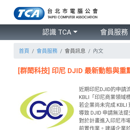
認識 TCA
會員服務
首頁
會員服務
會員訊息
內文
[群閎科技] 印尼 DJID 最新動態與
近期印尼DJID的申請
KBLI「印尼商業領域標
若企業尚未完成 KBLI 
導致 DJID 申請
對於計畫進入印尼市場的
前置作業。建議企業於