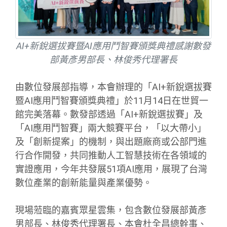
AI+新銳選拔賽暨AI應用鬥智賽頒獎典禮感謝數發
部黃彥男部長、林俊秀代理署長
由數位發展部指導，本會辦理的「AI+新銳選拔賽
暨AI應用鬥智賽頒獎典禮」於11月14日在世貿一
館完美落幕。數發部透過「AI+新銳選拔賽」及
「AI應用鬥智賽」兩大競賽平台，「以大帶小」
及「創新提案」的機制，與出題廠商或公部門進
行合作開發，共同推動人工智慧技術在各領域的
實證應用，今年共發展51項AI應用，展現了台灣
數位產業的創新能量與產業優勢。
現場蒞臨的嘉賓眾星雲集，包含數位發展部黃彥
男部長、林俊秀代理署長、本會杜全昌總幹事、