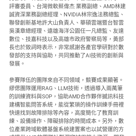
評審委員、台灣微軟蔡偉杰 業務副總、AMD林建
誠資深業務副總經理、NVIDIA林宗逸法務總監、
聯發創新基地許大山負責人、華碩雲端暨台智雲
吳漢章總經理、遠雄海洋公園任一凡總監、友達
數位、技嘉科技以及高雄市政府警察局等，黃部
長也於致詞時表示，非常感謝各產官學研對於數
發部的支持與協助，共同推動了AI技術的創新與
發展。
參賽隊伍的團隊來自不同領域，競賽成果顯著。
繆偲團隊運用RAG、LLM技術，透過導入兩萬筆
的訓練資料與SOP，協助AMD合作夥伴撼訊科技
建構智能問答系統，能從繁瑣的操作訓練手冊裡
快速找到故障排除等內容，高度簡化了教育訓
練、設備操作、障礙排除的時間成本。另外，數
位產業跨域軟體基盤系統建置案也以試營運的方