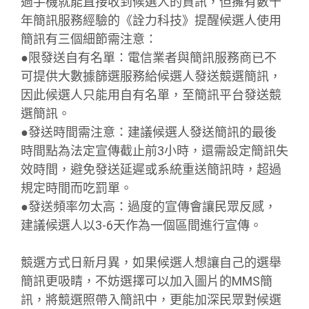
過手機就能直接收到候選人的資訊，但擁有數十
年簡訊服務經驗的《詮力科技》提醒候選人使用
簡訊有三個細節需注意：
●限發送自有名單：電信業者與簡訊服務商已不
可提供大數據篩選服務給候選人發送競選簡訊，
因此候選人只能用自有名單，至簡訊平台發送競
選簡訊。
●發送時間需注意：建議候選人發送簡訊的最後
時間點為法定宣傳截止前3小時，還需設定簡訊失
效時間，避免發送延遲或系統重送簡訊時，超過
規定時間而吃罰單。
●發送頻率勿太高：過度的宣傳會讓民眾反感，
建議候選人以3-6天作為一個區間進行宣傳。
競選方式日新月異，如果候選人想讓自己的選舉
簡訊更吸睛，不妨選擇可以加入圖片的MMS簡
訊，將競選照帶入簡訊中，更能加深民眾對候選