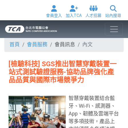
會員登入
加入TCA
人才招募
站內搜尋
首頁
會員服務
會員訊息
內文
[檢驗科技] SGS推出智慧穿戴裝置一
站式測試驗證服務-協助品牌強化產
品品質與國際市場競爭力
智慧穿戴裝置結合藍
牙、Wi-Fi、感測器、
App、韌體及雲端平台
等多項技術，產品上