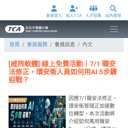
會員登入
加入TCA
人才招募
站內搜尋
首頁
會員服務
會員訊息
內文
[威煦軟體] 線上免費活動｜7/1 職安
法修正，環安衛人員如何用AI 5步驟
迎戰？
因應7/1職安法修正，
環安衛管理正加速數
位轉型。本次活動將
介紹如何萬用職安