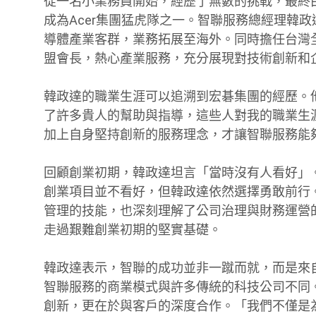
從一名小業務員開始，經歷了無數的挑戰，最終
成為Acer集團猛虎隊之一。智聯服務總經理韓
導體產業客群，業務拓展至海外。同時擔任台灣全
盟會長，熱心產業服務，充分展現對技術創新和
韓政達的職業生涯可以追溯到宏碁集團的經歷。他
了許多貴人的幫助與指導，這些人對我的職業生
加上自身堅持創新的服務理念，才讓智聯服務能夠
回顧創業初期，韓政達坦言「當時沒有人看好」
創業項目並不看好，但韓政達依然選擇勇敢前行
管理的技能，也深刻理解了公司治理與財務運營
走過艱難創業初期的堅實基礎。
韓政達表示，智聯的成功並非一蹴而就，而是來
智聯服務的商業模式與許多傳統的科技公司不同
創新，更在於與客戶的深度合作。「我們不僅是