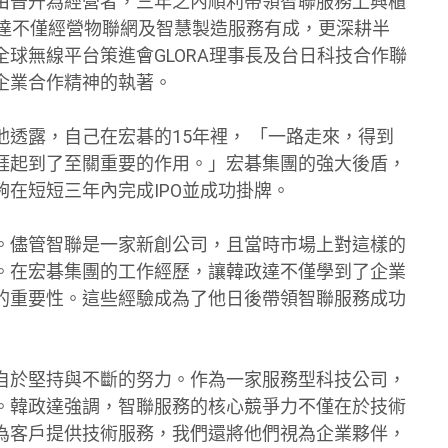
由晉升為經營者，三年之內順利帶領智聯服務上興櫃
政達不僅經營物聯網及智慧製造服務有成，更深耕半
球無線平台策進會GLORA理事長及台日科技合作聯
企業合作精神的執著。
透露，自己在宏碁的15年裡， 「一路走來，得到
涯起到了至關重要的作用。」宏碁集團的強大後盾，
在短短三年內完成IPO並成功掛牌。
。儘管智聯是一家新創公司，且當時市場上對這樣的
。在宏碁集團的工作經歷，讓韓政達不僅學到了企業
的重要性。這些經驗成為了他日後帶領智聯服務成功
自於堅持與不斷的努力。作為一家服務型科技公司，
。韓政達強調，智聯服務的核心競爭力不僅在於技術
為客戶提供技術服務，我們還將他們視為企業夥伴，