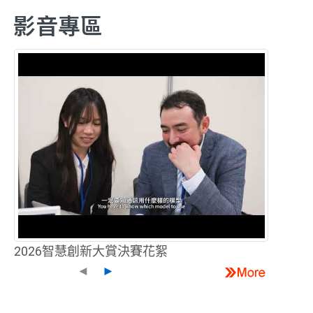
影音專區
2026智慧創新大賞決賽花絮
◄
►