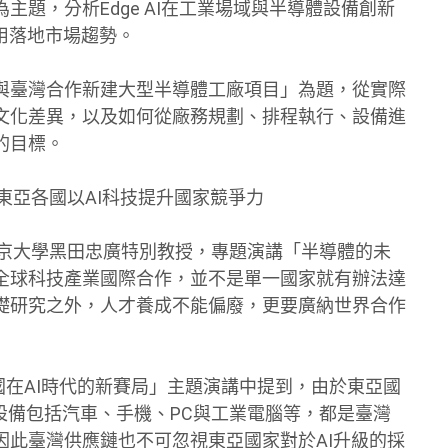
題，分析Edge AI在工業場域與半導體設備創新
用落地市場趨勢。
與臺灣合作新建大型半導體工廠項目」為題，從實際
文化差異，以及如何從廠務規劃、排程執行、設備進
的目標。
東亞各國以AI科技提升國家競爭力
東京大學黑田忠廣特別教授，專題演講「半導體的未
全球科技產業國際合作，並不是單一國家就有辦法達
礎研究之外，人才養成不能偏廢，更要廣納世界合作
諸國在AI時代的新賽局」主題演講中提到，由於東亞國
端設備包括汽車、手機、PC與工業電腦等，都是臺灣
因此臺灣供應鏈也不可忽視東亞國家對於AI升級的採