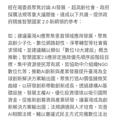
經在場委員聚焦討論 AI發展 、超高齡社會、政府
採購法規等重大議題後，達成以下共識，提供政
府精進智慧國家 2.0 新綱領的參考：
如；建議臺灣AI應聚焦垂直領域應用發展，聚焦
高齡少子化、數位網路韌性、淨零轉型等社會需
求領域，並建議輔以類似「數位10大建設」概念
推動；智慧國家2.0應排定施政優先順序設階段目
標，集中資源使民眾有感，如協助中介組織NGO
數位化等；推動AI創新與產業發展提升臺灣為全
球創新解決方案輸出國，聚焦打造AI價值鏈微笑
曲線，以研發創新帶動創新成長，透過建構AI基
礎設施、發展主權AI，優化投資環境以吸引國際
資金，促進新創募資與產業研發，讓臺灣成為創
新解決方案輸出國；法規調適與人才培育，完善
AI相關法規，輔以審議式民主方式完備數位法治