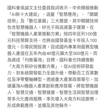
國科會吳誠文主任委員致詞表示，中央積極推動
「AI新十大建設」，涵蓋「智慧應用」、「關鍵
技術」及「數位基磐」三大層面，其中關鍵技術
包含智慧機器人、矽光子與高速量子運算。在
「智慧機器人產業推動方案」除四年匡列100億
元科技預算支持，也將由國發基金十年投入100
億元，引導民間投資，促成國內專業用服務型機
器人產值在五年內由40億元擴大至500億元。而
為達成「均衡臺灣」目標，國科會也持續推動
「大南方新矽谷推動方案」，從AI技術研發能
力、到系統開發能力全面升級，帶動百工百業數
位及淨零雙軸轉型。透過重大產業政策導引，加
速臺灣AI機器人產業創新應用發展，將智慧機器
人、智慧交通、智慧健康、智慧生活與智慧治理
等多元化應用服務，率先導入大南方科技廊帶，
形成典範應用，並擴及其他縣市。