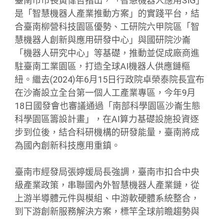
臺南市市長黃偉哲指出，「智慧機器人應用SIG」
是「智慧機器人產業推動方案」的實踐平台，結
合臺南柳營科技園區優勢、工研院六甲院區「智
慧機器人創新與應用研發中心」與國研院沙崙
「機器人研究中心」等基礎，推動並促成廠商進
駐臺南工業園區，打造全球AI機器人供應鏈樞
紐。繼去(2024)年6月15日行政院卓榮泰院長宣布
在沙崙設立全台第一個人工產業專區，今年9月
18日國發會也審議通過「南部科學園區沙崙生態
科學園區籌設計畫」，在AI算力基礎設施投資逐
步到位後，結合科研機構的研發能量，臺南將成
為國內創新科技應用重鎮。
臺南市經發局張婷媛局長強調，臺南市扣合中央
級產業政策，串聯國內外智慧機器人產業鏈，從
上游半導體元件與模組、中游軟硬體系統整合，
到下游創新服務解決方案，標竿全球前瞻趨勢與