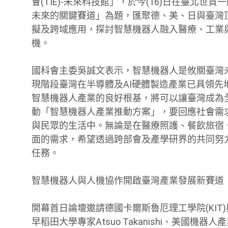
會(TIE)-未來科技館」，於今(16)日在臺北
未來的關鍵賽道」為題，匯聚德、美、日與臺灣
擬及跨域應用，探討智慧機器人融入醫療、工業
機。
國科會主委吳誠文表示，智慧機器人是攸關臺灣
現階段臺灣在半導體及AI硬體製造產業已具領
智慧機器人產業的良好根基，將可以讓臺灣成為
動「智慧機器人產業推動方案」，要回應社會需
與民眾的生活中。無論是在醫療照護、餐飲旅宿
面的需求，希望透過跨部會及產學研界的共同努
任務。
智慧機器人與人機協作開啟臺灣產業發展新賽道
開幕首日論壇邀請德國卡爾斯魯厄理工學院(KIT)與德
早稻田大學專家Atsuo Takanishi、美國機器人產