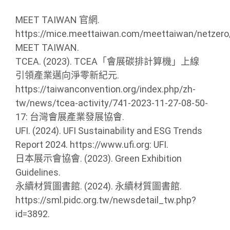
MEET TAIWAN 官網.
https://mice.meettaiwan.com/meettaiwan/netzero
MEET TAIWAN.
TCEA. (2023). TCEA「會展碳排計算機」上線
引領產業邁向淨零新紀元.
https://taiwanconvention.org/index.php/zh-
tw/news/tcea-activity/741-2023-11-27-08-50-
17: 台灣會展產業發展協會.
UFI. (2024). UFI Sustainability and ESG Trends
Report 2024. https://www.ufi.org: UFI.
日本展示會協會. (2023). Green Exhibition
Guidelines.
永續材質圖書館. (2024). 永續材質圖書館.
https://sml.pidc.org.tw/newsdetail_tw.php?
id=3892.