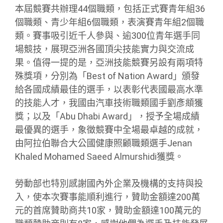
本屆競賽共辦理44個職類，包括正式賽青年組36
個職類、青少年組6個職類，表演賽青年組2個職
類。賽事吸引近千人參與、逾300位青年選手同
場競技，展現亞洲各國頂尖技能實力與交流成
果。值得一提的是，亞洲技能競賽另設有兩項特
殊獎項，分別為「Best of Nation Award」頒發
給各國成績最佳的選手，以表彰代表國最高水準
的技能人才，我國由汽車技術職類國手劉彥頫獲
獎；以及「Abu Dhabi Award」，授予全場成績
最優異的選手，象徵競賽中全場最卓越的成就，
由阿拉伯聯合大公國健康照顧職類選手Jenan
Khaled Mohamed Saeed Almurshidi獲獎。
勞動部也特別感謝國內外企業及機構的支持與投
入，使本次賽事能順利進行，贊助金額達200萬
元的首席贊助商共10家，贊助金額達100萬元的