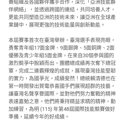
賽組織及各國夥伴攜手合作，深化「亞洲技能夥
伴網絡」，並透過跨國的連結，共同培養人才，
更能共同塑造亞洲的技術未來，讓亞洲在全球產
業鏈中，展現更強的技術能量與創新動能。
本屆賽事首次在臺灣舉辦，臺灣選手表現亮眼，
勇奪青年組17面金牌、9面銀牌、5面銅牌、2面
優勝及青少年組5面金牌，在來自30個參與國的
激烈競爭中脫穎而出，團體總成績再次奪下總冠
軍，完成二連霸輝煌的成就，展現臺灣技能堅韌
的實力，為國爭光，成績斐然！總統賴清德也在
第一時間發出賀電恭喜國手們展現超群的技藝，
讓臺灣名聲享譽國際，並對他們努力奮戰的精神
表達嘉勉之意。他們將秉持精益求精的精神，勤
加練習，為明 (115) 年第48屆國際技能競賽做好
準備，延續今年的好成績。