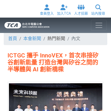
會員登入
加入TCA
人才招募
站內搜尋
首頁
本會新聞
熱門新聞
內文
ICTGC 攜手 InnoVEX，首次串接矽
谷創新能量 打造台灣與矽谷之間的
半導體與 AI 創新橋樑