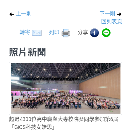
上一則
下一則
回列表頁
轉寄
列印
分享
照片新聞
超過4300位高中職與大專校院女同學參加第6屆
「GiCS科技女婕思」