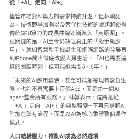
從「+AI」走向「AI+」
儘管市場對AI算力的需求持續升溫，但林翰認
為，技術競爭加劇以及替代性技術的崛起將使得
傳統GPU算力的成長曲線逐漸進入「高原期」。
更關鍵的是，AI至今仍缺乏真正的「殺手級應
用」。就如智慧型手機誕生和網際網路的發展直
到iPhone問世徹底改變人類生活。「AI也需要這
樣的關鍵時刻，但可能還需要5、6年。」
「未來的AI應用樣貌，甚至可能顛覆現有數位生
態。也許不再需要上百個App，而是由一個AI
agent整合所有服務。」林翰表示，這將是從
「+AI」走向「AI+」的典型轉變—不再只是將AI
附加在既有流程，而是以AI為核心重塑整個運作
模式。
人口結構壓力，推動AI成為必然選項