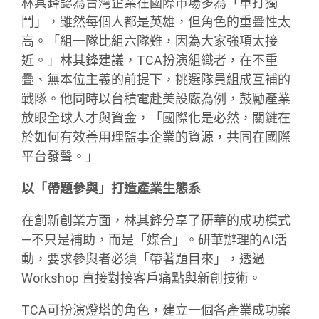
林其鋒認為台灣企業在國際市場多為「單打獨
鬥」，雖然每個人都是英雄，但角色的重疊性太
高。「組一隊比組六隊難，因為大家強項太接
近。」林其鋒建議，TCA扮演組織者，在不重
疊、無本位主義的前提下，挑選隊員組成互補的
戰隊。他同時以台積電赴美設廠為例，鼓勵產業
放眼全球人才與資金，「國際化是必然，關鍵在
於如何有效善用理監事企業的資源，共同在國際
平台發聲。」
以「帶題參與」打造產業生態系
在創新創業方面，林其鋒分享了研華的成功模式
—不只是補助，而是「媒合」。研華辦理的AI活
動，要求參與者必須「帶著題目來」，透過
Workshop 直接對接客戶痛點與新創技術。
TCA可扮演燈塔的角色，建立一個各產業成功案