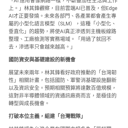
「AI 應用會像網路一樣，不斷疊加在生活與工作
上。」林其鋒觀察，目前雲端AI已普及，但Edge
AI才正要發燒。未來各部門、各產業都會產生專
屬的小型化語言模型（SLM），這種「小型化、
垂直化」的趨勢，將使AI真正滲透到主機板線路
整理、工廠檢測等實務場域。「用過了就回不
去，滲透率只會越來越高。」
國防資安與基礎建設的新機會
展望未來兩年，林其鋒看好政府推動的「台灣韌
性」相關計畫，包括國防、軍警消基礎設施翻新
以及資訊安全。預期相關預算將達數百億規模，
這對非半導體領域的資通訊廠商而言，是極佳的
轉型與成長機會。
打破本位主義，組建「台灣戰隊」