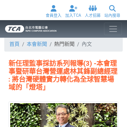
會員登入
加入TCA
人才招募
站內搜尋
首頁
本會新聞
熱門新聞
內文
新任理監事採訪系列報導(3) -本會理
事暨研華台灣營運處林其鋒副總經理
: 將台灣硬體實力轉化為全球智慧場
域的「燈塔」