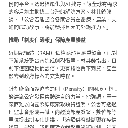
例的平台。透過標籤化與AI 搜尋，讓全球有需求
的客戶能主動找上台灣的解決方案。林其鋒強
調，「公會若能整合各家會員在醫療、農業、交
通的成功故事，將能發揮巨大的外銷推力。」
推動「制度化通報」保障產業權益
近期記憶體（RAM）價格暴漲且嚴重缺貨，已對
下游系統整合商造成劇烈衝擊。林其鋒指出，目
前不僅面臨物價翻倍，更有錢也買不到貨，甚至
影響到政府標案的交貨時程。
針對廠商面臨違約罰則（Penalty）的困境，林其
鋒建議公會發揮集體建言的力量。他強調，單一
廠商難以向國際原廠索取缺貨證明，公會可透過
理監事會形成共識，向經濟部產發署、數位部等
單位提出制度化建議。「這類供應鏈斷裂在疫情
後已非偶然，我們應建立通報與緩衝機制，視其