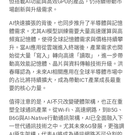
但搭載AI功能與高效GPU的產品，仍持續帶動市
場創新與升級需求。
AI快速擴張的背後，也同步推升了半導體與記憶
體需求。尤其AI模型訓練需要大量高速運算與高
頻寬記憶體，使得全球記憶體需求與價格持續攀
升。當AI應用從雲端進入終端後，產業需求也開
始從大量「寫入」轉向高速「讀取」，進一步帶
動高效能記憶體、晶片與資料傳輸技術升級。洪
春暉認為，未來AI相關應用在全球半導體市場中
的占比將持續擴大，成為帶動ICT產業成長最重
要的核心力量。
值得注意的是，AI不只改變硬體架構，也正在重
塑全球通訊產業。從Wi-Fi、高速網路，到B5G、
B6G與AI-Native行動通訊架構，AI已全面融入下
一世代通訊技術之中。尤其未來6G發展，更強調
AI原生架構，代表AI將成為通訊網路不可分割的