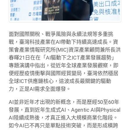
面對國際關稅、戰爭風險與永續法規等多重挑
戰，臺灣科技產業在AI帶動下持續高速成長。資
策會產業情報研究所(MIC)資深產業顧問兼所長洪
春暉21日在在「AI驅動下之ICT產業發展趨勢」
專題演講中指出，從近年全球產業發展觀察，即
便經歷疫情衝擊與國際經貿變局，臺灣依然穩居
全球ICT供應鏈核心，這波成長最關鍵的驅動
力，正是AI需求全面爆發。
AI並非近年才出現的新概念，而是歷經50至60年
發展，直到近年生成式AI、Agentic AI與Physical
AI陸續成熟後，才真正進入大規模商業化階段。
如今AI已不再只是單點技術突破，而是形成橫跨