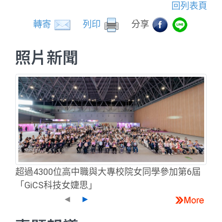
回列表頁
轉寄
列印
分享
照片新聞
超過4300位高中職與大專校院女同學參加第6屆
「GiCS科技女婕思」
◄
►