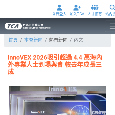
會員登入
加入TCA
人才招募
站內
首頁
本會新聞
熱門新聞
內文
InnoVEX 2026吸引超過 4.4 萬海內
外專業人士到場與會 較去年成長三
成