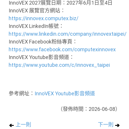
InnoVEX 2027展覽日期：2027年6月1日至4日
InnoVEX 展覽官方網站：
https://innovex.computex.biz/
InnoVEX LinkedIn帳號：
https://www.linkedin.com/company/innovextaipei/
InnoVEX Facebook粉絲專頁：
https://www.facebook.com/computexinnovex
InnoVEX Youtube影音頻道：
https://www.youtube.com/c/innovex_taipei
參考網址：
InnoVEX Youtube影音頻道
（發佈時間：2026-06-08）
上一則
下一則