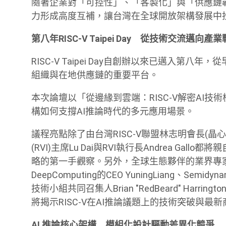
隨著企業對「可控性」、「客製化」與「供應鏈韌
力形成高度互補，讓台灣在全球開放架構發展中
第八年RISC-V Taipei Day 從技術交流邁向產
RISC-V Taipei Day自創辦以來已邁入
組織與在地供應鏈的重要平台。
本次論壇以「從邊緣到雲端：RISC-V解密AI
構如何支撐AI推論時代的多元應用場景。
議程亮點除了由台灣RISC-V聯盟林志明會長(晶心科技董
(RVI)主席Lu Dai與RVI執行長Andrea G
略的第一手觀察。另外，全球生態夥伴的業界專
DeepComputing的CEO YuningLiang、Semid
技術小組共同召集人Brian "RedBeard" Harring
將揭示RISC-V在AI推論議題上的技術突破與最
AI
推論核心架構 模組化設計驅動差異化競爭