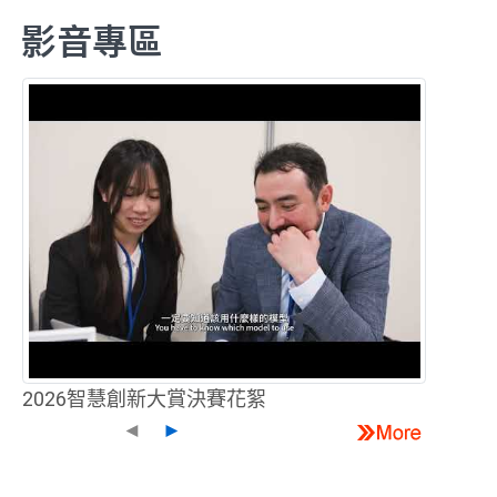
影音專區
2026智慧創新大賞決賽花絮
◄
►