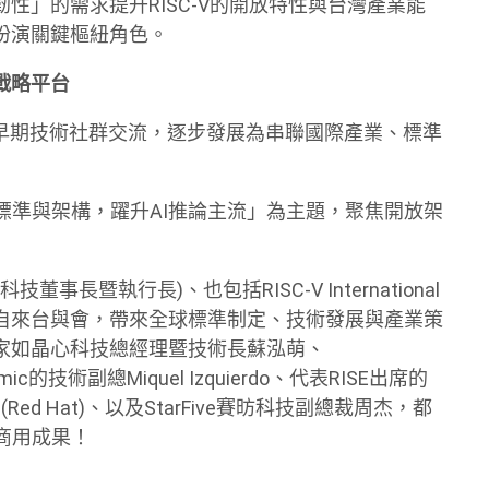
性」的需求提升RISC-V的開放特性與台灣產業能
扮演關鍵樞紐角色。
業戰略平台
第八年，從早期技術社群交流，逐步發展為串聯國際產業、標準
技術標準與架構，躍升AI推論主流」為主題，聚焦開放架
事長暨執行長)、也包括RISC-V International
allo都將親自來台與會，帶來全球標準制定、技術發展與產業策
家如晶心科技總經理暨技術長蘇泓萌、
ynamic的技術副總Miquel Izquierdo、代表RISE出席的
ton(Red Hat)、以及StarFive賽昉科技副總裁周杰，都
新商用成果！