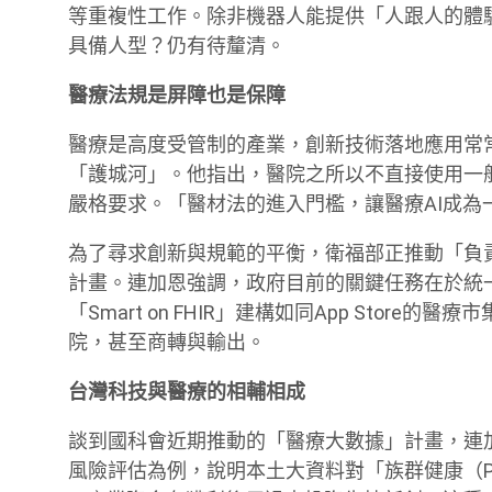
等重複性工作。除非機器人能提供「人跟人的體
具備人型？仍有待釐清。
醫療法規是屏障也是保障
醫療是高度受管制的產業，創新技術落地應用常
「護城河」。他指出，醫院之所以不直接使用一
嚴格要求。「醫材法的進入門檻，讓醫療AI成為
為了尋求創新與規範的平衡，衛福部正推動「負
計畫。連加恩強調，政府目前的關鍵任務在於統
「Smart on FHIR」建構如同App Sto
院，甚至商轉與輸出。
台灣科技與醫療的相輔相成
談到國科會近期推動的「醫療大數據」計畫，連加恩
風險評估為例，說明本土大資料對「族群健康（Popu