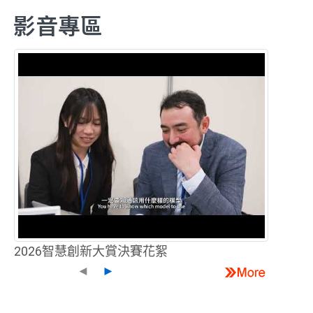
影音專區
2026智慧創新大賞決賽花絮
◄
►