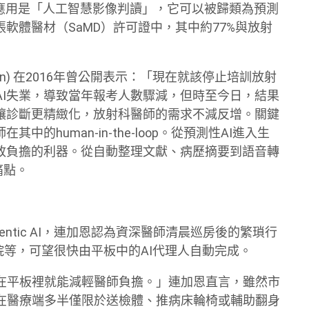
流應用是「人工智慧影像判讀」，它可以被歸類為預測
多張軟體醫材（SaMD）許可證中，其中約77%與放射
inton) 在2016年曾公開表示：「現在就該停止培訓放射
AI失業，導致當年報考人數驟減，但時至今日，結果
，讓診斷更精緻化，放射科醫師的需求不減反增。關鍵
的human-in-the-loop。從預測性AI進入生
行政負擔的利器。從自動整理文獻、病歷摘要到語音轉
痛點。
與Agentic AI，連加恩認為資深醫師清晨巡房後的繁瑣行
等，可望很快由平板中的AI代理人自動完成。
在平板裡就能減輕醫師負擔。」連加恩直言，雖然市
在醫療端多半僅限於送檢體、推病床輪椅或輔助翻身