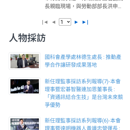
通訊硬體代工聞名，但背後更有一
長親臨現場，與勞動部部長洪申
與，並辦理50場論壇與商業交流活
群深耕多年的軟體與軟硬整合業
翰、教育部代表共同為賽事揭開序
動，展現台灣AI軟硬體生態系能
者，具備解決產業問題的完整能
|◄
幕。本屆競賽自7月30日至8月1日
◄
►
►|
量。 本會指出，包括 AMD、台
量。AI WAVE SHOW 的目
登場，辦理青年組55個職類、青少
塑、台智雲、西門子、凌群電腦、
人物採訪
年組13個職類，共有1,070名技能
宏碁智通、宏碁智雲、宏碁資訊、
好手同場競技。 本屆競賽以「挑
鈺立微電子、微軟、華擎科技、中
戰！技霸魂」為主題，象徵技能選
光電智能物流、優必達、威聯通、
國科會產學處林德生處長 : 推動產
手面對限制與困難，仍持續精進技
明基材料、中華電信、日本SoftBa
學合作讓研發成果落地
術、突破自我。開幕典禮中，由裁
nk、美商甲骨文、訊連科技、系統
判代表謝旻淵、林靜媚及選手代表
電子、緯謙科技、資誠創新諮詢、
新任理監事採訪系列報導(7)-本會
陳宥任、何忻美，分別帶領全體裁
美商鄧白氏等國內外科技大廠與諮
理事暨宏碁智醫連加恩董事長 :
判及選手宣誓，承諾秉持公平、誠
詢顧問機構，
「資通訊結合生技」是台灣未來競
信及專業精神完成賽事；典禮最後
爭優勢
由鄭副院長、洪部長、各部會代表
及宣誓代表共同啟動，正式宣布第
新任理監事採訪系列報導(6)-本會
56屆全國技能競賽展開。 鄭麗君表
理事暨達明機器人黃識忠營運長 :