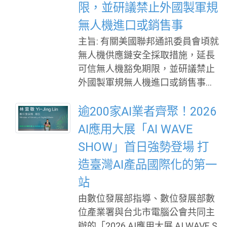
限，並研議禁止外國製軍規
合服務」。企業只需填寫技術需
來者繼續前行。 敬願黃崇仁董事長
求、應用方向及合作期待，主辦單
安息，並盼家屬及力積電全體同仁
無人機進口或銷售事
位將依據企業需求推薦適合的科研
節哀珍重。 台北市電腦公會理事長
主旨: 有關美國聯邦通訊委員會頃就
技術，協助企業更有效率地找到合
陳俊聖暨全體理監事、會員及同仁
無人機供應鏈安全採取措施，延長
作機會，縮短搜尋與媒合時間。 未
敬悼
可信無人機豁免期限，並研議禁止
來科技館將於9月17日至19日在台
外國製軍規無人機進口或銷售事，
北世貿一館展出，集結全臺超過百
請查照並轉知會員廠商。 說明: 依
項前瞻科研成果，涵蓋AI應用、半
據駐美國代表處經濟組115年7月22
逾200家AI業者齊聚！2026
導體與光電通訊、生技新藥與醫
日經美字第1150000832號函辦
AI應用大展「AI WAVE
材、精準健康、淨零科技、先進材
理。 為推動無人機監管改革，美國
料等多元領域，展現臺灣科研成果
SHOW」首日強勢登場 打
聯邦通訊委員會（FCC）於2025年
與產業應用能量，打造產學研合作
造臺灣AI產品國際化的第一
12月宣布將對外國製無人機系統
交流的重要平台。 除了技術展示
（UAS）及其關鍵零組件列入限制
站
外，今年也規劃多元交流機制，包
清單；續於本(2026)年1月公告豁免
由數位發展部指導、數位發展部數
含創新技術發表會、企業專屬技術
「BlueUAS」清單或符合「購買美
位產業署與台北市電腦公會共同主
導覽及一對一技
國貨標準」之產品，有效期限可至
辦的「2026 AI應用大展 AI WAVE S