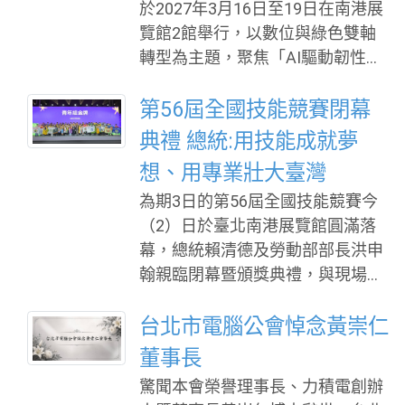
外，也將透過技術交流、媒合服務
於2027年3月16日至19日在南港展
告，宣布將外國製造之「先進機器
及跨域合作，促進企業與研究團隊
覽館2館舉行，以數位與綠色雙軸
人裝置」（advanced robotic devic
建立共同研發、PoC驗證及技術授
轉型為主題，聚焦「AI驅動韌性永
es）及連網「電力逆變器」（pow
權等合作機會，邀請產業到未來科
續城市」，展示全球智慧城市、AI
er inverters）列入「涵蓋清單」
技館親身體驗。
應用與淨零科技最新發展成果，並
第56屆全國技能競賽閉幕
（Covered List），惟豁免經戰爭
自8月3日起正式受理參展報名，早
典禮 總統:用技能成就夢
部（DoW）或國土安全部（DHS）
鳥優惠至10月30日截止。 作為全
「條件式核准」（Conditional Appr
想、用專業壯大臺灣
球具代表性的智慧城市專業展會，
oval）者，摘要如下： FCC表示，
為期3日的第56屆全國技能競賽今
智慧城市展（SCSE）與淨零城市展
該項措施係依據行政部門跨部會國
（2）日於臺北南港展覽館圓滿落
已成為全球城市治理、AI應用及淨
安決定，認定相關外國製產品對美
幕，總統賴清德及勞動部部長洪申
零轉型的重要交流平台。2026年展
國安構成不可接受風險，因
翰親臨閉幕暨頒獎典禮，與現場選
會吸引來自53個國家地區、174個
手、裁判、指導老師、家長及產業
城市的代表團來臺交流，參觀人次
界夥伴，共同見證技能好手努力付
台北市電腦公會悼念黃崇仁
近16萬，海外企業領袖逾3,000
出後的榮耀時刻。賴總統並親自頒
位，充分展現臺灣在智慧城市與淨
董事長
發青年組55個職類金牌，肯定選手
零科技領域的國際影響力。 展會
驚聞本會榮譽理事長、力積電創辦
以長時間練習與反覆淬鍊，展現各
匯聚中央部會、地方政府、國際城