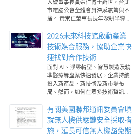
人暨董事長黃崇仁博士辭世，台北
項專業技能。 本屆全國技能競賽辦
市代表、研究機構及企業領袖，展
市電腦公會全體會員深感震驚與不
理青年組55個職類、青少年組13個
示城市治理、AI創新、數位轉型與
捨。 黃崇仁董事長長年深耕半導體
職類，共有1,070名選手參賽。選手
淨零永續的最新政策、技術與應用
產業，歷經產業起伏與環境挑戰，
歷經分區賽及技藝競賽層層選拔，
成果，打造政府、城市與產業跨域
始終秉持勇於承擔、堅持創新的精
2026未來科技館啟動產業
在賽場上接受技術、時間壓力及臨
合作的
神，帶領企業突破困境、開拓新
技術媒合服務，協助企業快
場應變等多重考驗，充分展現新世
局，對台灣半導體及高科技產業的
代技能人才的專注、紀律及解決問
速找到合作技術
發展貢獻卓著，其遠見、毅力與企
題能力。 賴總統致詞表示，全國技
面對 AI、淨零轉型、智慧製造及精
業家精神，令人由衷敬佩。 黃董事
能競賽是臺灣技能競技的最高殿
準醫療等產業快速發展，企業持續
長的辭世，是家屬、力積電全體同
堂，雖然獎牌有金、銀、銅之分，
投入新產品、新技術及新市場布
仁及台灣科技產業共同的損失。謹
但每一項技能都是一門專業功夫；
局。然而，如何在眾多技術資訊中
代表台北市電腦公會全體理監事、
只要毫無保留、盡情發揮，每一位
快速找到符合需求的解決方案，並
會員及同仁，向黃董事長家屬與力
完成比賽的選手，都是今天及人生
建立具合作潛力的夥伴關係，已成
有關美國聯邦通訊委員會頃
積電全體同仁，致上最深切的哀悼
場域上的贏家。每一項技術都能撐
為企業創新布局的重要課題。 為協
與誠摯慰問。 黃董事長一生為台灣
就無人機供應鏈安全採取措
起一個家庭、壯大一個產業、成就
助企業提升技術媒合效率，未來科
科技產業開創新局的志業與精神，
一個國家，選
施，延長可信無人機豁免期
技館即日起正式啟動「產業技術媒
將長留產業界心中，也必將激勵後