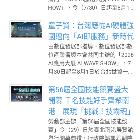
2027年1月1日屆期。 美國聯邦通
HOW」，今（7/30）日起至8月1日
訊委員會（FCC）本年7月21日發
於台北世貿一館盛大登場！本屆展
布公告及事實文件，就無人機供應
會以「AI Ready，即刻實戰」為主
童子賢：台灣應從AI硬體強
鏈安全提出兩項措施：一為延長符
軸，開展首日即展現強勁產業對接
國邁向「AI即服務」新時代
合特定條件之外國製無人機及零組
能量。現場集結超過200家國內外
件豁免期限（由原2027年1月1日屆
由數位發展部指導、數位發展部數
優質業者，展示逾350項AI實戰解
期，延長至2028年1月1日），二為
位產業署與本會共同主辦的「2026
方，並吸引美國、日本、南韓、瑞
就禁止外國製軍規無人機進口或銷
AI應用大展 AI WAVE SHOW」，7
士、越南及新加坡等多國代表跨海
售徵詢意
月30日起至8月1日於台北世貿一館
參與，展現臺灣AI軟硬體生態系鏈
盛大登場！作為台灣科技供應鏈聚
接全球市場的實力。 串聯跨部會與
焦AI產業落地年度重頭戲，本屆展
第56屆全國技能競賽盛大
國際夥伴 數位發展部以五大工具助
會以「AI Ready，即刻實戰」為主
開幕 千名技能好手齊聚南
業者「從驗證走向落地」 上午率先
軸，集結超過200家國內外廠商，
登場的「AI for Motion：自主智慧
港 展現「挑戰！技霸魂」
共同展出超過350項AI解方；邀請5
新紀元」國際系列論壇，由數位產
勞動部主辦「第56屆全國技能競
0位國內外專家分享AI產業發展趨
業署林俊秀署長開場致詞。林俊秀
賽」今（29）日於臺北南港展覽館
勢，吸引美國、日本、南韓、瑞
署長指出，臺灣過去以半導體與資
舉行開幕典禮，行政院鄭麗君副院
士、越南及新加坡等多國代表參