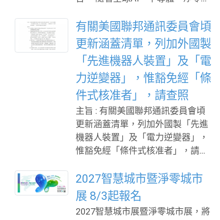
技及太空產業快速發展，企業面臨
的不再只是技術升級，而是如何更
有關美國聯邦通訊委員會頃
快速找到具備應用潛力的創新技術
更新涵蓋清單，列加外國製
與合作夥伴。由國家科學及技術委
「先進機器人裝置」及「電
員會攜手中央研究院、教育部、衛
力逆變器」，惟豁免經「條
生福利部及運動部共同主辦的「未
來科技館」，將於9月17日至19日
件式核准者」，請查照
在臺北世貿一館「2026臺灣創新技
主旨 : 有關美國聯邦通訊委員會頃
術博覽會」登場，集結全台學研機
更新涵蓋清單，列加外國製「先進
構、法人單位及政府科研成果，打
機器人裝置」及「電力逆變器」，
造國內最具規模的科研技術展示與
惟豁免經「條件式核准者」，請查
產業交流平台。 未來科技館以「科
照並轉知會員廠商。 說明 : 依據
研成果產業化」為核心定位，不僅
駐美國代表處經濟組115年7月29日
2027智慧城市暨淨零城市
展示前瞻技術，更希望協助企業快
經美字第1150000863號函辦理。
展 8/3起報名
速找到可合作、可驗證、可落地的
美國聯邦通訊委員會（FCC）於本
科研成果。展覽期間除技術展示
2027智慧城市展暨淨零城市展，將
(115)年7月28日發布事實文件與公